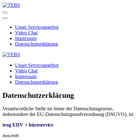
Zum
Inhalt
TEBS
trog EDV + büroservice
springen
(Enter
Unser Serviceangebot
drücken)
Video Chat
Impressum
Datenschutzerklärung
TEBS
trog EDV + büroservice
Unser Serviceangebot
Video Chat
Impressum
Datenschutzerklärung
Datenschutzerklärung
Verantwortliche Stelle im Sinne der Datenschutzgesetze,
insbesondere der EU-Datenschutzgrundverordnung (DSGVO), ist:
trog EDV + büroservice
Anschrift